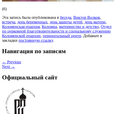
(6)
Эта запись была опубликована в
беседа
,
Виктор Волков
,
встреча
,
день беременных
,
день защиты детей
,
день матери
,
Коломенская епархия
,
Коломна
,
материнство и детство
,
Отдел
по церковной благотворительности и социальному служению
Коломенской епархии
,
перинатальный центр
. Добавьте в
закладки
постоянную ссылку
.
Навигация по записям
←
Previous
Next
→
Официальный сайт